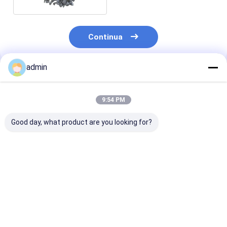
Continua
admin
Prodotti Raccomandati
9:54 PM
Good day, what product are you looking for?
FeSiN per la
Nitruro di Ferro
Nitruro di Ferr
metallurgia e
Silicio FeSiN per la
Silicio FeSiN
l'industria
Colata di Acciaio
Resistenza alle
siderurgica
Prevenire Crepe e
Temperature
Materiale additivo
Migliorare la
Antiossidante
Miglior prezzo
Miglior prezzo
Miglior pr
refrattario ad alta
Stabilità Termica
Materiale
resistenza
Fornitore di
Refrattario