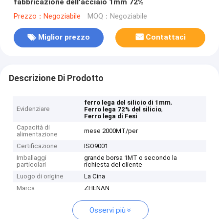
fabbricazione dell'acciaio 1mm 72%
Prezzo：Negoziabile
MOQ：Negoziabile
Miglior prezzo
Contattaci
Descrizione Di Prodotto
,
ferro lega del silicio di 1mm
Evidenziare
,
Ferro lega 72% del silicio
Ferro lega di Fesi
Capacità di
mese 2000MT/per
alimentazione
Certificazione
ISO9001
Imballaggi
grande borsa 1MT o secondo la
particolari
richiesta del cliente
Luogo di origine
La Cina
Marca
ZHENAN
Osservi più