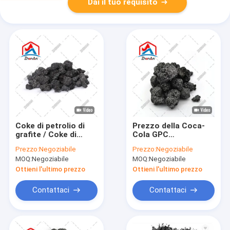
Dai il tuo requisito
Coke di petrolio di
Prezzo della Coca-
grafite / Coke di
Cola GPC
petrolio calcinato 1-
Recarburizer Grafite
Prezzo:
Negoziabile
Prezzo:
Negoziabile
10 mm
Coke petrolifero
MOQ:
Negoziabile
MOQ:
Negoziabile
Migliore
Ottieni l'ultimo prezzo
Ottieni l'ultimo prezzo
Contattaci
Contattaci