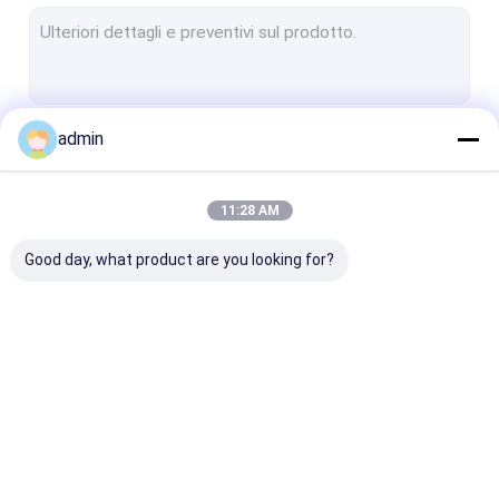
Metallo di silicio
Ferro magnesio del silicio
Ferro bario del silicio
admin
Continua
manganese del silicio
Ferro manganese
11:28 AM
Le Nostre Categorie
Lingotto del metallo del magnesio
Good day, what product are you looking for?
Carbonio ferro Chrome
Minerali della terra rara
polvere del carburo di silicio
ferro lega del silicio
Ferro polvere del
Ferro scorie de
Lega del silicio del calcio
silicio
silicio