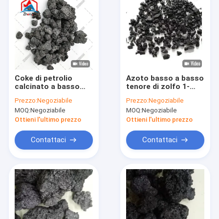
Coke di petrolio
Azoto basso a basso
calcinato a basso
tenore di zolfo 1-
tenore di zolfo ad
5mm del coke di
Prezzo:
Negoziabile
Prezzo:
Negoziabile
alto tenore di
petrolio GPC della
MOQ:
Negoziabile
MOQ:
Negoziabile
carbonio 1-3 mm /
grafite di
Coke di petrolio a
Recarburizer
Ottieni l'ultimo prezzo
Ottieni l'ultimo prezzo
grafite
Contattaci
Contattaci
Casa
Prodotti
Mostra VR