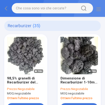
Recarburizer
(35)
98,5% granelli di
Dimensione di
Recarburizer del
Recarburizer 1-10mm
coke di petrolio della
del coke di petrolio
Prezzo:
Negoziabile
Prezzo:
Negoziabile
grafite per la colata
della grafite di
MOQ:
negoziabile
MOQ:
negoziabile
ed il refrattario
fabbricazione
dell'acciaio
Ottieni l'ultimo prezzo
Ottieni l'ultimo prezzo