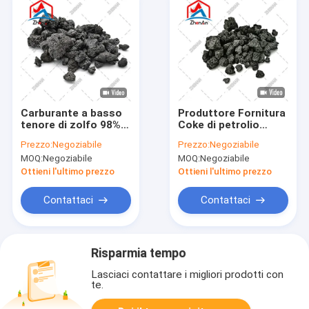
Carburante a basso
Produttore Fornitura
tenore di zolfo 98%
Coke di petrolio
di carbonio grafite di
calcinato GPC
Prezzo:
Negoziabile
Prezzo:
Negoziabile
petrolio
Ricarburanti semi-
MOQ:
Negoziabile
MOQ:
Negoziabile
grafite Coke di
petrolio
Ottieni l'ultimo prezzo
Ottieni l'ultimo prezzo
Contattaci
Contattaci
Risparmia tempo
Lasciaci contattare i migliori prodotti con
te.