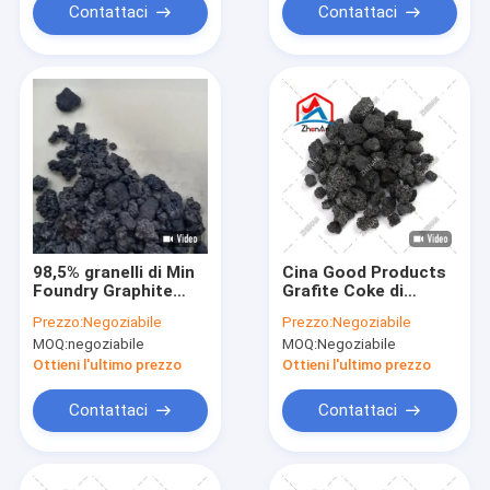
Contattaci
Contattaci
98,5% granelli di Min
Cina Good Products
Foundry Graphite
Grafite Coke di
Petroleum Coke
petrolio GPC per la
Prezzo:
Negoziabile
Prezzo:
Negoziabile
5mm come additivo
siderurgia e la
MOQ:
negoziabile
MOQ:
Negoziabile
del carbonio
fonderia
Ottieni l'ultimo prezzo
Ottieni l'ultimo prezzo
Contattaci
Contattaci