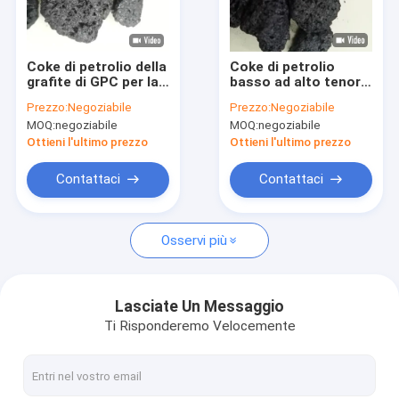
Circa noi
Giro della fabbrica
Coke di petrolio della
Coke di petrolio
grafite di GPC per la
basso ad alto tenore
Controllo di qualità
fonderia refrattaria
di carbonio 5-8mm
Prezzo:
Negoziabile
Prezzo:
Negoziabile
1mm-10mm
della grafite di
MOQ:
negoziabile
MOQ:
negoziabile
dell'allevatore del
Steelcasting Gpc
Contattici
carbonio
dello zolfo
Ottieni l'ultimo prezzo
Ottieni l'ultimo prezzo
Notizia
Contattaci
Contattaci
casi
Osservi più
ferro lega del silicio
Lasciate Un Messaggio
Ti Risponderemo Velocemente
Ferro polvere del silicio
Ferro scorie del silicio