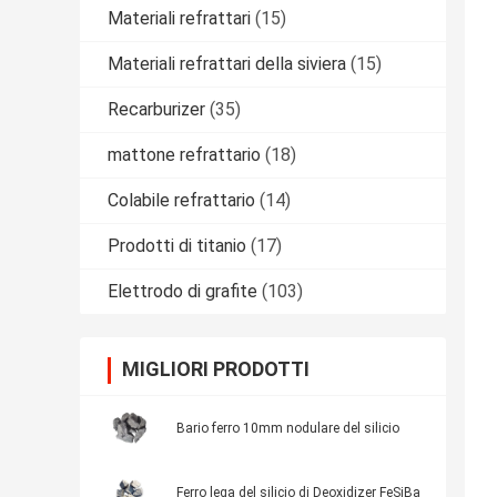
Materiali refrattari
(15)
Materiali refrattari della siviera
(15)
Recarburizer
(35)
mattone refrattario
(18)
Colabile refrattario
(14)
Prodotti di titanio
(17)
Elettrodo di grafite
(103)
MIGLIORI PRODOTTI
Bario ferro 10mm nodulare del silicio
Ferro lega del silicio di Deoxidizer FeSiBa