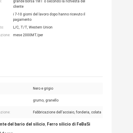
i:
grande borsa 1MT o secondo la richiesta del
cliente
i 7-10 giorni del lavoro dopo hanno ricevuto il
pagamento
to:
L/C, T/T, Western Union
azione:
mese 2000MT/per
:
Nero e grigio
:
grumo, granello
azione:
Fabbricazione dell'acciaio, fonderia, colata
te del bario del silicio
Ferro silicio di FeBaSi
,