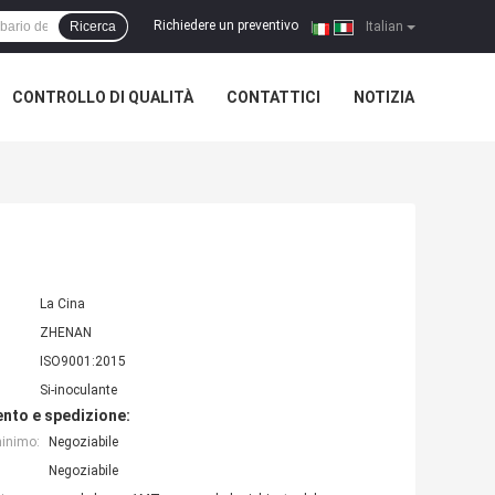
Richiedere un preventivo
Ricerca
|
Italian
CONTROLLO DI QUALITÀ
CONTATTICI
NOTIZIA
La Cina
ZHENAN
ISO9001:2015
Si-inoculante
nto e spedizione:
minimo:
Negoziabile
Negoziabile