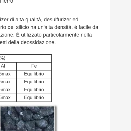
l ferro
zer di alta qualità, desulfurizer ed
io del silicio ha un'alta densità, è facile da
azione. È utilizzato particolarmente nella
fetti della deossidazione.
(%)
Al
Fe
.5max
Equilibrio
.5max
Equilibrio
.5max
Equilibrio
.5max
Equilibrio