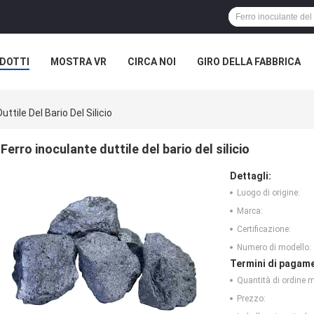
DOTTI
MOSTRA VR
CIRCA NOI
GIRO DELLA FABBRICA
uttile Del Bario Del Silicio
Ferro inoculante duttile del bario del silicio
Dettagli:
Luogo di origine:
Marca:
Certificazione:
Numero di modello:
Termini di pagame
Quantità di ordine 
Prezzo: