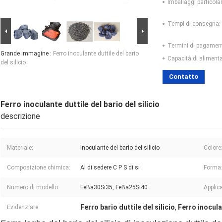
Imballaggi particolar
Tempi di consegna:
Termini di pagamen
Grande immagine :
Ferro inoculante duttile del bario
Capacità di aliment
del silicio
Contatto
Ferro inoculante duttile del bario del silicio
descrizione
Materiale:
Inoculante del bario del silicio
Colore
Composizione chimica:
Al di sedere C P S di si
Forma
Numero di modello:
FeBa30Si35, FeBa25Si40
Applic
Ferro bario duttile del silicio
Ferro inoculan
Evidenziare:
,