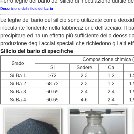
Ferro leghe del bario del silicio di inoculazione duttile de
Descrizione del silicio del bario
Le leghe del bario del silicio sono utilizzate come deoxidi
inoculante fondente nella fabbricazione dell'acciaio. Il bar
precipitare ed ha un effetto più sufficiente della deossid
produzione degli acciai speciali che richiedono gli alti ef
specifiche
Silicio
del bario di
Composizione chimica 
Grado
Si
Sedere
Ca
Si-Ba-1
≥72
2-3
1-2
1
Si-Ba-2
68-72
2-3
1-2
1
Si-Ba-3
60-65
2-4
2-4
1
Si-Ba-4
60-65
4-6
2-4
1