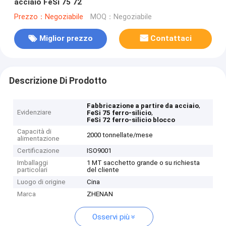
acciaio FeSi 75 72
Prezzo：Negoziabile
MOQ：Negoziabile
Miglior prezzo
Contattaci
Descrizione Di Prodotto
,
Fabbricazione a partire da acciaio
Evidenziare
,
FeSi 75 ferro-silicio
FeSi 72 ferro-silicio blocco
Capacità di
2000 tonnellate/mese
alimentazione
Certificazione
ISO9001
Imballaggi
1 MT sacchetto grande o su richiesta
particolari
del cliente
Luogo di origine
Cina
Marca
ZHENAN
Osservi più