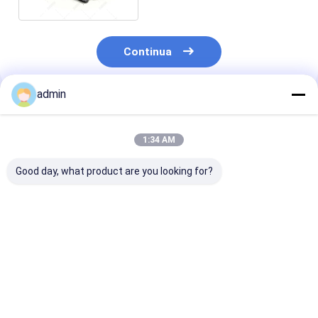
Continua
admin
Prodotti Raccomandati
1:34 AM
Good day, what product are you looking for?
FeSiN per la
Nitruro di Ferro
Nitruro di Ferr
metallurgia e
Silicio FeSiN per la
Silicio FeSiN
l'industria
Colata di Acciaio
Resistenza alle
siderurgica
Prevenire Crepe e
Temperature
Materiale additivo
Migliorare la
Antiossidante
Miglior prezzo
Miglior prezzo
Miglior pr
refrattario ad alta
Stabilità Termica
Materiale
resistenza
Fornitore di
Refrattario