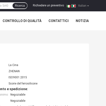
Richiedere un preventivo
Ricerca
|
Italian
CONTROLLO DI QUALITÀ
CONTATTICI
NOTIZIA
La Cina
ZHENAN
ISO9001:2015
Scorie del ferrosilicone
nto e spedizione:
minimo:
Negoziabile
Negoziabile