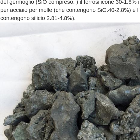
del germoglio (SiO compreso. ) il ferrosilicone 30-1.8% 
per acciaio per molle (che contengono SiO.40-2.8%) e l'ac
contengono silicio 2.81-4.8%).