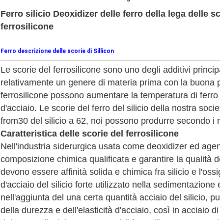
Ferro silicio Deoxidizer delle ferro della lega delle s
ferrosilicone
Ferro descrizione delle scorie di Sillicon
Le scorie del ferrosilicone sono uno degli additivi principa
relativamente un genere di materia prima con la buona p
ferrosilicone possono aumentare la temperatura di ferro fu
d'acciaio. Le scorie del ferro del silicio della nostra soci
from30 del silicio a 62, noi possono produrre secondo i re
Caratteristica delle scorie del ferrosilicone
Nell'industria siderurgica usata come deoxidizer ed agent
composizione chimica qualificata e garantire la qualità del
devono essere affinità solida e chimica fra silicio e l'os
d'acciaio del silicio forte utilizzato nella sedimentazione
nell'aggiunta del una certa quantità acciaio del silicio, p
della durezza e dell'elasticità d'acciaio, così in acciaio d