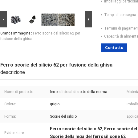
Imballaggi particolar
Tempi di consegna:
Termini di pagamen
Grande immagine :
Ferro scorie del silicio 62 per
Capacità di aliment
fusione della ghisa
Contatto
Ferro scorie del silicio 62 per fusione della ghisa
descrizione
Nome di prodotto:
ferro silicio al di sotto della norma
Materi
Colore:
grigio
Imball
Forma:
Scorie del silicio
applic
Ferro scorie del silicio 62
Ferro scorie del 
,
Evidenziare:
Scorie della lega del ferrosilicone 62