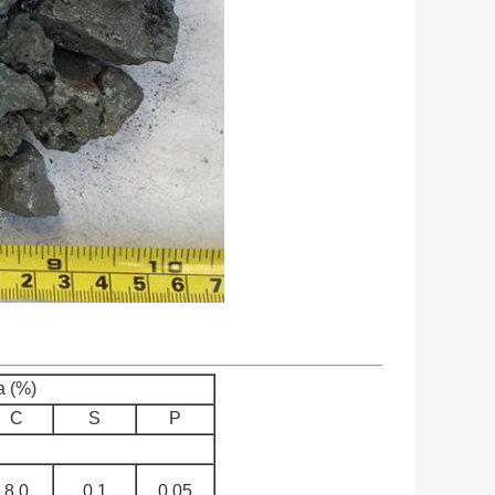
a (%)
C
S
P
8,0
0,1
0,05