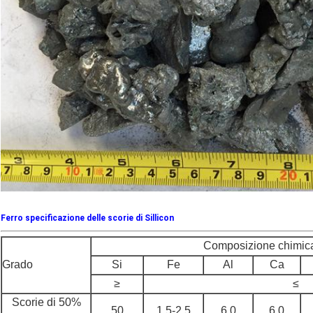
Ferro specificazione delle scorie di Sillicon
Composizione chimic
Grado
Si
Fe
Al
Ca
≥
≤
Scorie di 50%
50
1.5-2.5
6,0
6,0