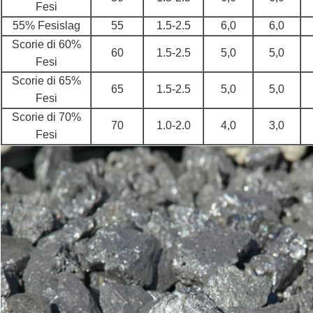
Fesi
55% Fesislag
55
1.5-2.5
6,0
6,0
Scorie di 60%
60
1.5-2.5
5,0
5,0
Fesi
Scorie di 65%
65
1.5-2.5
5,0
5,0
Fesi
Scorie di 70%
70
1.0-2.0
4,0
3,0
Fesi