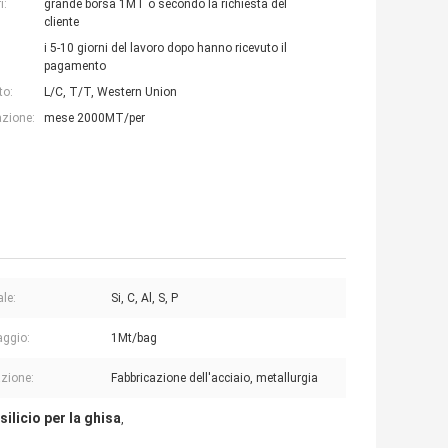
i:
grande borsa 1MT o secondo la richiesta del
cliente
i 5-10 giorni del lavoro dopo hanno ricevuto il
pagamento
to:
L/C, T/T, Western Union
azione:
mese 2000MT/per
ale:
Si, C, Al, S, P
aggio:
1Mt/bag
azione:
Fabbricazione dell'acciaio, metallurgia
silicio per la ghisa
,