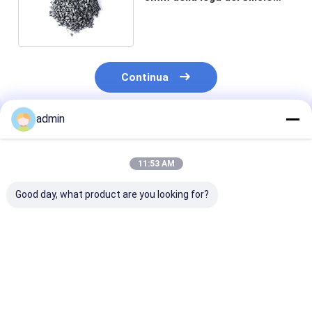
dell'inoculante per
l'inoculazione duttile del
ferro
Continua
admin
Prodotti Raccomandati
11:53 AM
Good day, what product are you looking for?
FeSiN per la
Nitruro di Ferro
Nitruro di Ferr
metallurgia e
Silicio FeSiN per la
Silicio FeSiN
l'industria
Colata di Acciaio
Resistenza alle
siderurgica
Prevenire Crepe e
Temperature