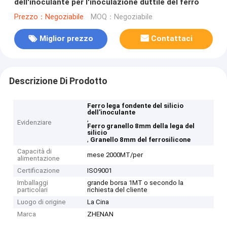
dell'inoculante per l'inoculazione duttile del ferro
Prezzo：Negoziabile
MOQ：Negoziabile
Miglior prezzo
Contattaci
Descrizione Di Prodotto
Ferro lega fondente del silicio
dell'inoculante
,
Evidenziare
Ferro granello 8mm della lega del
silicio
,
Granello 8mm del ferrosilicone
Capacità di
mese 2000MT/per
alimentazione
Certificazione
ISO9001
Imballaggi
grande borsa 1MT o secondo la
particolari
richiesta del cliente
Luogo di origine
La Cina
Marca
ZHENAN