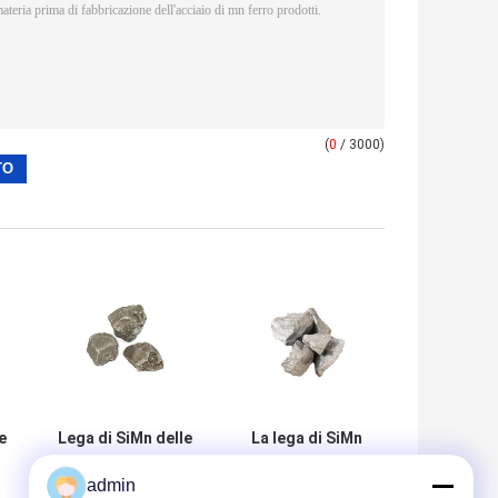
(
0
/ 3000)
e
Lega di SiMn delle
La lega di SiMn
materie prime di
del manganese di
admin
mn delle leghe di
Silico della