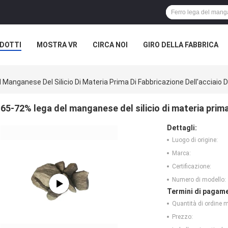
DOTTI
MOSTRA VR
CIRCA NOI
GIRO DELLA FABBRICA
Manganese Del Silicio Di Materia Prima Di Fabbricazione Dell'acciaio D
65-72% lega del manganese del silicio di materia prima 
Dettagli:
Luogo di origine:
Marca:
Certificazione:
Numero di modello:
Termini di pagame
Quantità di ordine 
Prezzo: