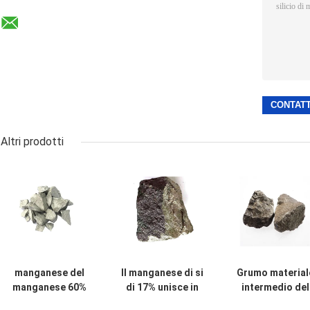
Altri prodotti
manganese del
Il manganese di si
Grumo material
manganese 60%
di 17% unisce in
intermedio del
Silico del silicio
lega il materiale
manganese del