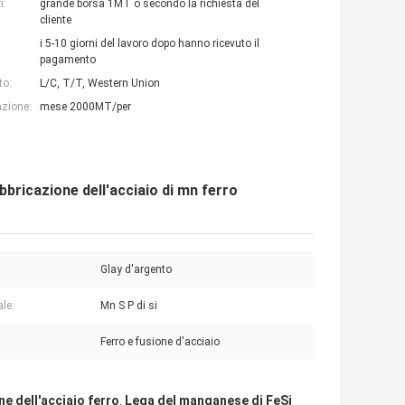
i:
grande borsa 1MT o secondo la richiesta del
cliente
i 5-10 giorni del lavoro dopo hanno ricevuto il
pagamento
to:
L/C, T/T, Western Union
azione:
mese 2000MT/per
bbricazione dell'acciaio di mn ferro
:
Glay d'argento
ale:
Mn S P di si
Ferro e fusione d'acciaio
e dell'acciaio ferro
Lega del manganese di FeSi
,