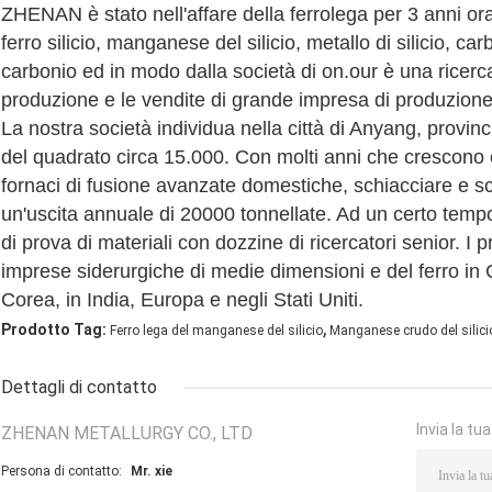
ZHENAN è stato nell'affare della ferrolega per 3 anni ora.
ferro silicio, manganese del silicio, metallo di silicio, carb
carbonio ed in modo dalla società di on.our è una ricerc
produzione e le vendite di grande impresa di produzione
La nostra società individua nella città di Anyang, provin
del quadrato circa 15.000. Con molti anni che crescono e
fornaci di fusione avanzate domestiche, schiacciare e s
un'uscita annuale di 20000 tonnellate. Ad un certo tempo
di prova di materiali con dozzine di ricercatori senior. I p
imprese siderurgiche di medie dimensioni e del ferro in 
Corea, in India, Europa e negli Stati Uniti.
,
Prodotto Tag:
Ferro lega del manganese del silicio
Manganese crudo del silicio 
Dettagli di contatto
Invia la tu
ZHENAN METALLURGY CO., LTD
Persona di contatto:
Mr. xie