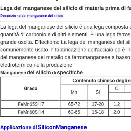
Lega del manganese del silicio di materia prima di fa
Descrizione del manganese del silicio
La lega del manganese del silicio è una lega composta di 
quantità di carbonio e di altri elementi. È una lega fer
grande uscita. Effections: La lega del manganese del sil
comunemente usato in fabbricazione dell'acciaio ed è ino
del manganese del metallo da ferromanganese a basso te
elettrotermico nella produzione
del silicio
specifiche
Manganese
 di
Contenuto chimico degli e
Grado
C
Mn
Si
FeMn65Si17
65-72
17-20
1,2
FeMn60Si14
60-65
15-18
2,0
SiliconManganese
Applicazione di