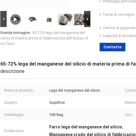
Imballaggi particolar
Tempi di consegna:
Termini di pagamen
Grande immagine :
65-72% lega del manganese del
Capacità di aliment
silicio di materia prima di fabbricazione dell'acciaio di
mn ferro
Contatto
65-72% lega del manganese del silicio di materia prima di fa
descrizione
Nome di prodotto:
Lega del manganese del silicio
Colore
Aspetto:
Superficie
Materi
Imballaggio:
1Mt/bag
Uso:
Ferro lega del manganese del silicio
,
Evidenziare:
Manganese crudo del silicio di fabbricazion