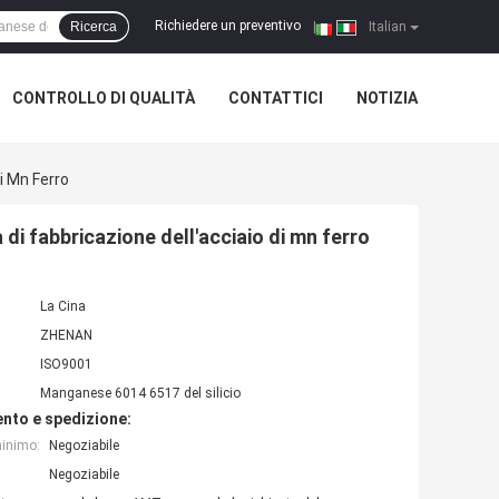
Richiedere un preventivo
Ricerca
|
Italian
CONTROLLO DI QUALITÀ
CONTATTICI
NOTIZIA
i Mn Ferro
di fabbricazione dell'acciaio di mn ferro
La Cina
ZHENAN
ISO9001
Manganese 6014 6517 del silicio
nto e spedizione:
minimo:
Negoziabile
Negoziabile