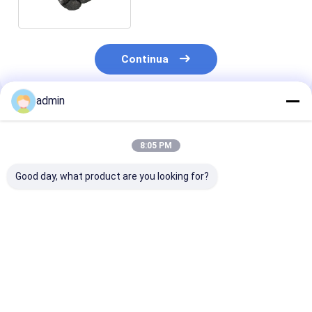
di fabbricazione dell'acciaio
Continua
admin
Prodotti Raccomandati
8:05 PM
Good day, what product are you looking for?
FeSiN per la
Nitruro di Ferro
Nitruro di Ferr
metallurgia e
Silicio FeSiN per la
Silicio FeSiN
l'industria
Colata di Acciaio
Resistenza alle
siderurgica
Prevenire Crepe e
Temperature
Materiale additivo
Migliorare la
Antiossidante
Miglior prezzo
Miglior prezzo
Miglior pr
refrattario ad alta
Stabilità Termica
Materiale