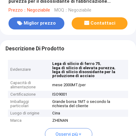
purezza per il disossidante di fabbricazione
dell'acciaio
Prezzo：Negoziabile
MOQ：Negoziabile
Miglior prezzo
Contattaci
Descrizione Di Prodotto
,
Lega di silicio di ferro 75
,
lega di silicio di elevata purezza
Evidenziare
lega di silicio disossidante per la
produzione di acciaio
Capacità di
mese 2000MT/per
alimentazione
Certificazione
ISO9001
Imballaggi
Grande borsa 1MT o secondo la
particolari
richiesta del cliente
Luogo di origine
Cina
Marca
ZHENAN
Osservi più