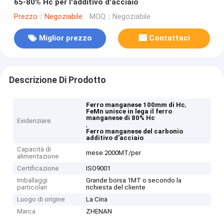
65-80% Hc per l'additivo d'acciaio
Prezzo：Negoziabile
MOQ：Negoziabile
Miglior prezzo
Contattaci
Descrizione Di Prodotto
,
Ferro manganese 100mm di Hc
FeMn unisce in lega il ferro
manganese di 80% Hc
Evidenziare
,
Ferro manganese del carbonio
additivo d'acciaio
Capacità di
mese 2000MT/per
alimentazione
Certificazione
ISO9001
Imballaggi
Grande borsa 1MT o secondo la
particolari
richiesta del cliente
Luogo di origine
La Cina
Marca
ZHENAN