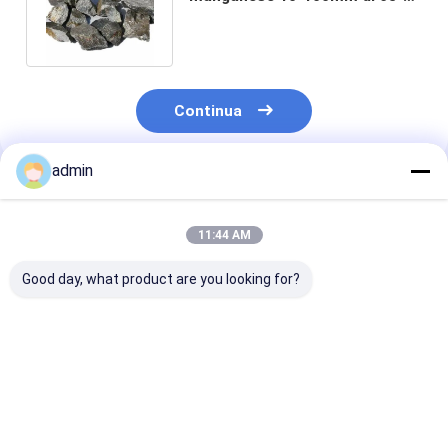
80% Hc per l'additivo d'acciaio
Continua
admin
Prodotti Raccomandati
11:44 AM
Good day, what product are you looking for?
Industria siderurgica
990,7% min
990,7% di fiocc
Flake elettrolitico di
precipitato da
manganese
manganese come
fiocchi di manganese
elettrolitici pe
agente di
metallici elettrolitici
siderurgia