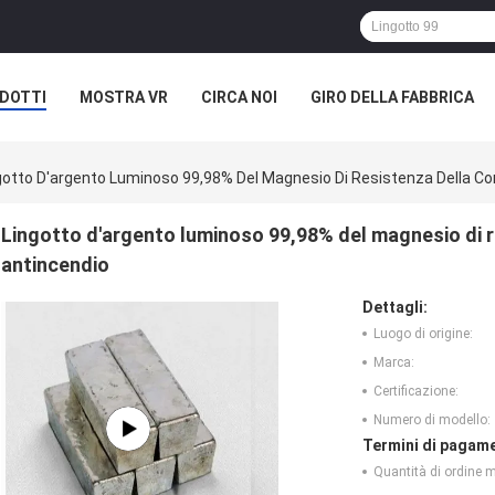
DOTTI
MOSTRA VR
CIRCA NOI
GIRO DELLA FABBRICA
gotto D'argento Luminoso 99,98% Del Magnesio Di Resistenza Della Cor
Lingotto d'argento luminoso 99,98% del magnesio di re
antincendio
Dettagli:
Luogo di origine:
Marca:
Certificazione:
Numero di modello:
Termini di pagame
Quantità di ordine 