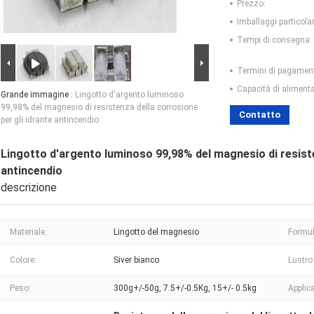
Prezzo:
Imballaggi particolar
Tempi di consegna:
Termini di pagamen
Capacità di aliment
Grande immagine :
Lingotto d'argento luminoso
99,98% del magnesio di resistenza della corrosione
Contatto
per gli idrante antincendio
Lingotto d'argento luminoso 99,98% del magnesio di resiste
antincendio
descrizione
Materiale:
Lingotto del magnesio
Formul
Colore:
Siver bianco
Lustro
Peso:
300g+/-50g, 7.5+/-0.5Kg, 15+/- 0.5kg
Applic