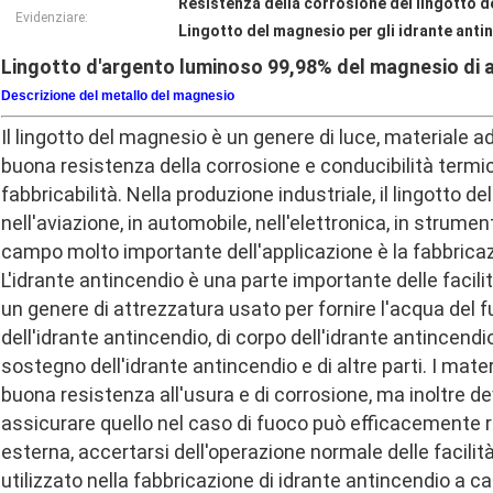
Resistenza della corrosione del lingotto 
Evidenziare:
Lingotto del magnesio per gli idrante anti
Lingotto d'argento luminoso 99,98% del magnesio di al
Descrizione del metallo del magnesio
Il lingotto del magnesio è un genere di luce, materiale ad
buona resistenza della corrosione e conducibilità termica,
fabbricabilità. Nella produzione industriale, il lingott
nell'aviazione, in automobile, nell'elettronica, in strumen
campo molto importante dell'applicazione è la fabbricaz
L'idrante antincendio è una parte importante delle facilit
un genere di attrezzatura usato per fornire l'acqua del
dell'idrante antincendio, di corpo dell'idrante antincendio
sostegno dell'idrante antincendio e di altre parti. I mate
buona resistenza all'usura e di corrosione, ma inoltre d
assicurare quello nel caso di fuoco può efficacemente re
esterna, accertarsi dell'operazione normale delle facilità
utilizzato nella fabbricazione di idrante antincendio a ca