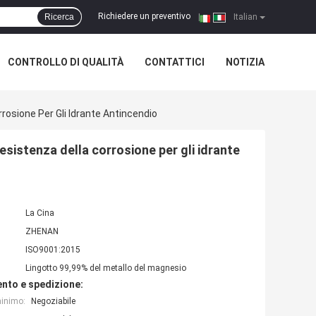
Richiedere un preventivo
Ricerca
|
Italian
CONTROLLO DI QUALITÀ
CONTATTICI
NOTIZIA
rosione Per Gli Idrante Antincendio
sistenza della corrosione per gli idrante
La Cina
ZHENAN
ISO9001:2015
Lingotto 99,99% del metallo del magnesio
nto e spedizione:
minimo:
Negoziabile