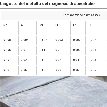
Lingotto del metallo del magnesio di
specifiche
Composizione chimica (%)
Mg≥
Al
Mn
Si
Fe
Cl
99,98
0,004
0,002
0,003
0,002
0,002
99,95
0,01
0,01
0,01
0,003
0,003
99,9
0,02
0,03
0,02
0,04
0,005
99,8
0,05
0,05
0,03
0,05
0,005
0