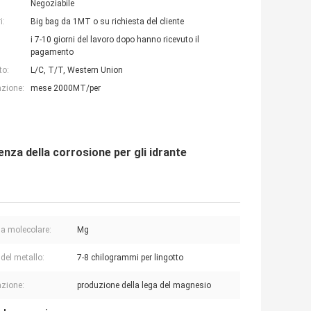
Negoziabile
i:
Big bag da 1MT o su richiesta del cliente
i 7-10 giorni del lavoro dopo hanno ricevuto il
pagamento
to:
L/C, T/T, Western Union
azione:
mese 2000MT/per
nza della corrosione per gli idrante
a molecolare:
Mg
 del metallo:
7-8 chilogrammi per lingotto
azione:
produzione della lega del magnesio