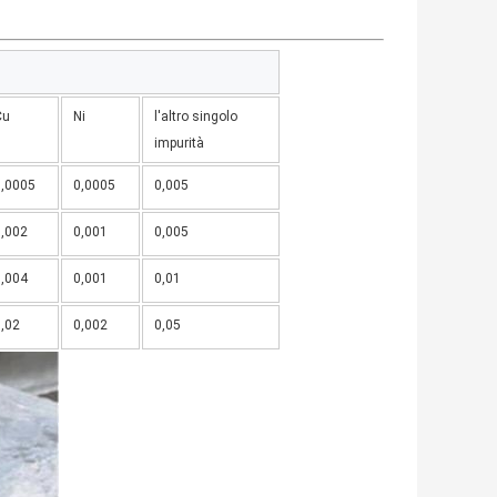
Cu
Ni
l'altro singolo
impurità
0,0005
0,0005
0,005
0,002
0,001
0,005
0,004
0,001
0,01
,02
0,002
0,05