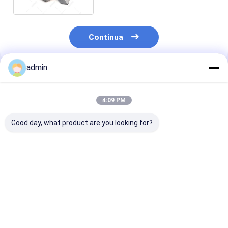
Continua
admin
Prodotti Raccomandati
4:09 PM
Good day, what product are you looking for?
FeSiN per la
Nitruro di Ferro
Nitruro di Ferr
metallurgia e
Silicio FeSiN per la
Silicio FeSiN
l'industria
Colata di Acciaio
Resistenza alle
siderurgica
Prevenire Crepe e
Temperature
Materiale additivo
Migliorare la
Antiossidante
Miglior prezzo
Miglior prezzo
Miglior pr
refrattario ad alta
Stabilità Termica
Materiale
resistenza
Fornitore di
Refrattario