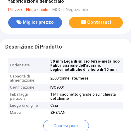
fabbricazione dell'acciaio
Prezzo：Negoziabile
MOQ：Negoziabile
Miglior prezzo
Contattaci
Descrizione Di Prodotto
,
50 mm Lega di silicio ferro-metallico
Evidenziare
,
Fabbricazione dell'acciaio
Leghe metalliche di silicio di 10 mm
Capacità di
2000 tonnellate/mese
alimentazione
Certificazione
ISO9001
Imballaggi
1 MT sacchetto grande o su richiesta
particolari
del cliente
Luogo di origine
Cina
Marca
ZHENAN
Osservi più