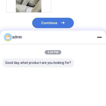
siderurgia
Continua
admin
Prodotti Raccomandati
3:39 PM
Good day, what product are you looking for?
FeSiN per la
Nitruro di Ferro
Nitruro di Ferr
metallurgia e
Silicio FeSiN per la
Silicio FeSiN
l'industria
Colata di Acciaio
Resistenza alle
siderurgica
Prevenire Crepe e
Temperature
Materiale additivo
Migliorare la
Antiossidante
Miglior prezzo
Miglior prezzo
Miglior pr