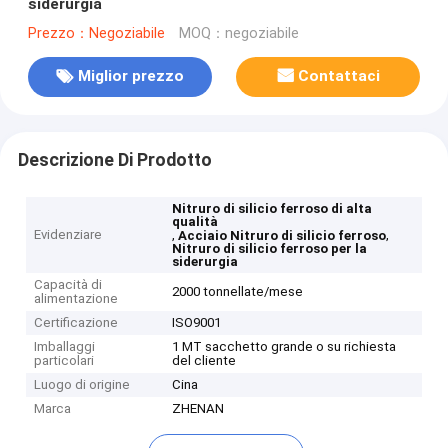
siderurgia
Prezzo：Negoziabile
MOQ：negoziabile
Miglior prezzo
Contattaci
Descrizione Di Prodotto
Nitruro di silicio ferroso di alta
qualità
Evidenziare
,
,
Acciaio Nitruro di silicio ferroso
Nitruro di silicio ferroso per la
siderurgia
Capacità di
2000 tonnellate/mese
alimentazione
Certificazione
ISO9001
Imballaggi
1 MT sacchetto grande o su richiesta
particolari
del cliente
Luogo di origine
Cina
Marca
ZHENAN