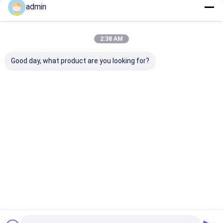
admin
Casa
Circa noi
Contattaci
Desktop Site
2:38 AM
Mappa del sito
Privacy Policy
Qualità
ferro lega del silicio
Fabbrica cinese.Copyright © 2026
Good day, what product are you looking for?
Zhenan Metallurgy Co., Ltd. All Rights Reserved.
Casa
Prodotti
Mostra VR