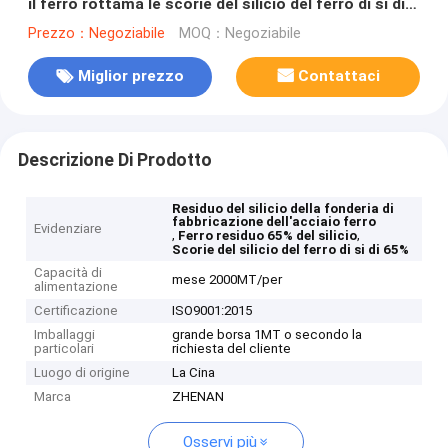
il ferro rottama le scorie del silicio del ferro di si di
65%
Prezzo：Negoziabile
MOQ：Negoziabile
Miglior prezzo
Contattaci
Descrizione Di Prodotto
Residuo del silicio della fonderia di
fabbricazione dell'acciaio ferro
Evidenziare
,
,
Ferro residuo 65% del silicio
Scorie del silicio del ferro di si di 65%
Capacità di
mese 2000MT/per
alimentazione
Certificazione
ISO9001:2015
Imballaggi
grande borsa 1MT o secondo la
particolari
richiesta del cliente
Luogo di origine
La Cina
Marca
ZHENAN
Osservi più