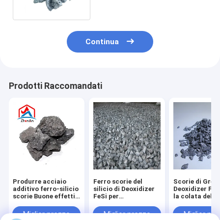
silicio del ferro di si di 65%
Continua
Prodotti Raccomandati
Produrre acciaio
Ferro scorie del
Scorie di Grey
additivo ferro-silicio
silicio di Deoxidizer
Deoxidizer FeS
scorie Buone effetti
FeSi per
la colata del f
di deossidazione
fabbricazione
dell'acciaio
Miglior prezzo
Miglior prezzo
Miglior pr