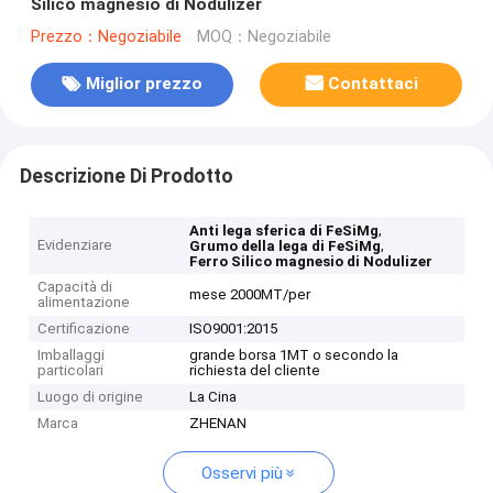
Silico magnesio di Nodulizer
Prezzo：Negoziabile
MOQ：Negoziabile
Miglior prezzo
Contattaci
Descrizione Di Prodotto
,
Anti lega sferica di FeSiMg
Evidenziare
,
Grumo della lega di FeSiMg
Ferro Silico magnesio di Nodulizer
Capacità di
mese 2000MT/per
alimentazione
Certificazione
ISO9001:2015
Imballaggi
grande borsa 1MT o secondo la
particolari
richiesta del cliente
Luogo di origine
La Cina
Marca
ZHENAN
Osservi più