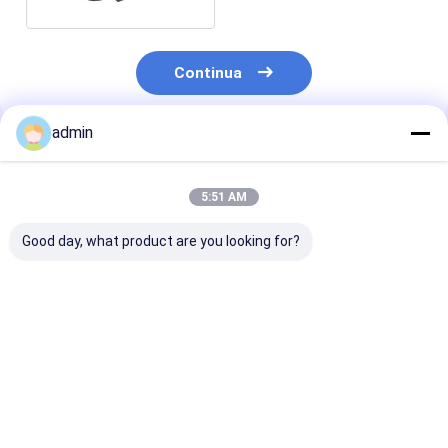
Continua
admin
Prodotti Raccomandati
5:51 AM
Good day, what product are you looking for?
Buono effetto di
Ferro lega del
99,99 ferro
desolforazione Ferro
magnesio del silicio
magnesio del si
silicio Magnesio Alta
di alta duttilità per i
per le compone
purezza
tubi & i montaggi
automobilisti
duttili del ferro
Miglior prezzo
Miglior prezzo
Miglior pr