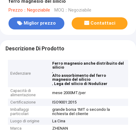
ferro magnesio del silicio
Prezzo：Negoziabile
MOQ：Negoziabile
Miglior prezzo
Contattaci
Descrizione Di Prodotto
Ferro magnesio anche distribuito del
silicio
,
Evidenziare
Alto assorbimento del ferro
magnesio del silicio
,
Lega del silicio di Nodulizer
Capacità di
mese 2000MT/per
alimentazione
Certificazione
ISO9001:2015
Imballaggi
grande borsa 1MT o secondo la
particolari
richiesta del cliente
Luogo di origine
La Cina
Marca
ZHENAN